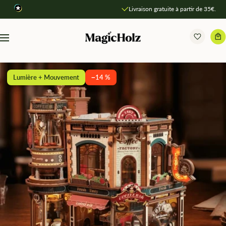
Direkt
Livraison gratuite à partir de 35€.
zum
Inhalt
MagicHolz
Navigation
Lumière + Mouvement
−14 %