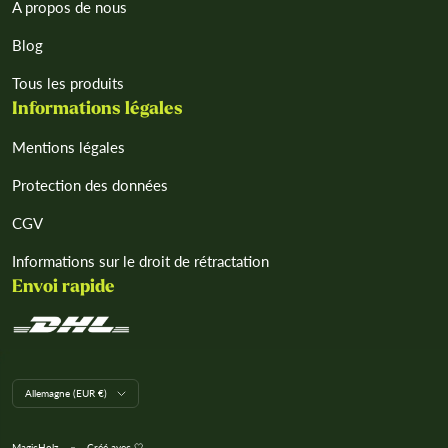
¡
A propos de nous
Blog
Tous les produits
Informations légales
Mentions légales
Protection des données
CGV
Informations sur le droit de rétractation
Envoi rapide
L
Allemagne (EUR €)
a
n
d
MagicHolz
Créé avec 🤍