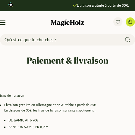
Direkt
Livraison gratuite à partir de 35€.
zum
Inhalt
MagicHolz
Navigation
Paiement & livraison
frais de livraison
Livraison gratuite
en
Allemagne
et
en Autriche
à partir de 35€.
En dessous de 35€, les frais de livraison suivants s'appliquent :
DE &AMP; AT 6,90€
BENELUX &AMP; FR 8,90€