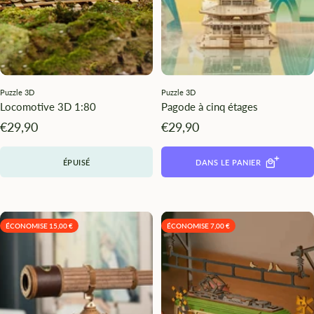
Puzzle 3D
Puzzle 3D
Locomotive 3D 1:80
Pagode à cinq étages
Angebotspreis
Angebotspreis
€29,90
€29,90
ÉPUISÉ
DANS LE PANIER
ÉCONOMISE 15,00 €
ÉCONOMISE 7,00 €