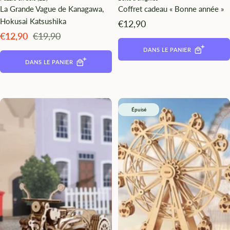
La Grande Vague de Kanagawa,
Coffret cadeau « Bonne année »
Hokusai Katsushika
Angebotspreis
€12,90
Angebotspreis
Regulärer
€12,90
€19,90
Preis
DANS LE PANIER
DANS LE PANIER
Épuisé