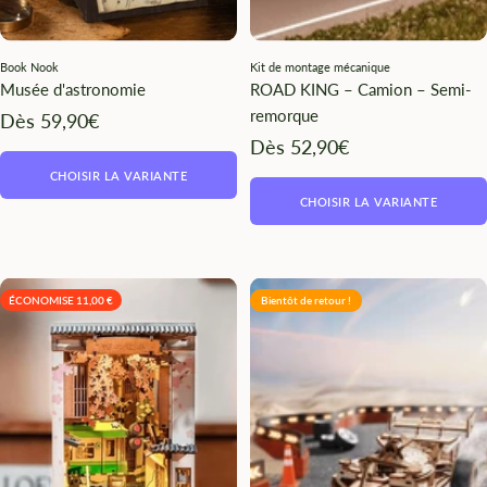
Book Nook
Kit de montage mécanique
Musée d'astronomie
ROAD KING – Camion – Semi-
remorque
Angebotspreis
Dès 59,90€
Angebotspreis
Dès 52,90€
CHOISIR LA VARIANTE
CHOISIR LA VARIANTE
ÉCONOMISE 11,00 €
Bientôt de retour !