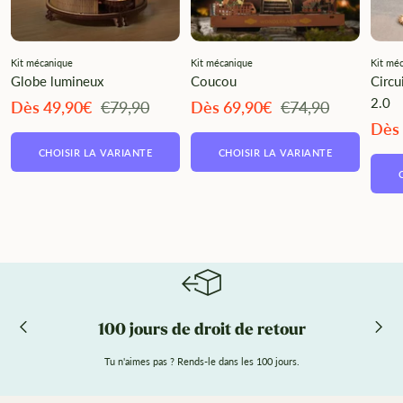
Kit mécanique
Kit mécanique
Kit mé
Globe lumineux
Coucou
Circu
2.0
Angebotspreis
Regulärer
Angebotspreis
Regulärer
Dès 49,90€
€79,90
Dès 69,90€
€74,90
Preis
Preis
Ange
Dès
CHOISIR LA VARIANTE
CHOISIR LA VARIANTE
100 jours de droit de retour
Tu n'aimes pas ? Rends-le dans les 100 jours.