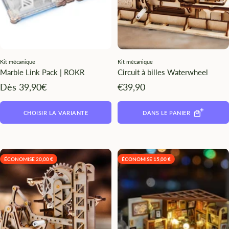
Kit mécanique
Kit mécanique
Marble Link Pack | ROKR
Circuit à billes Waterwheel
Angebotspreis
Angebotspreis
Dès 39,90€
€39,90
CHOISIR LA VARIANTE
DANS LE PANIER
ÉCONOMISE 20,00 €
ÉCONOMISE 15,00 €