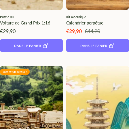
Puzzle 3D
Kit mécanique
Voiture de Grand Prix 1:16
Calendrier perpétuel
Angebotspreis
Angebotspreis
Regulärer
€29,90
€29,90
€44,90
Preis
DANS LE PANIER
DANS LE PANIER
Bientôt de retour !