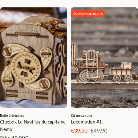
ÉCONOMISE 10,00 €
Boîte à énigmes
Kit mécanique
Cluebox Le Nautilus du capitaine
Locomotion #1
Nemo
Angebotspreis
Regulärer
€39,90
€49,90
Preis
Angebotspreis