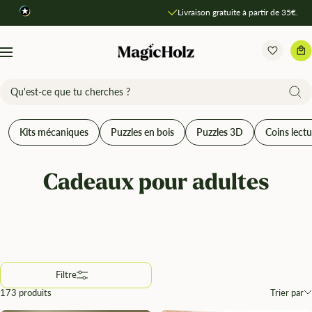
Direkt
Livraison gratuite à partir de 35€.
Comparer les produits
zum
Inhalt
MagicHolz
Navigation
Kits mécaniques
Puzzles en bois
Puzzles 3D
Coins lectu
Cadeaux pour adultes
Filtre
173 produits
Trier par