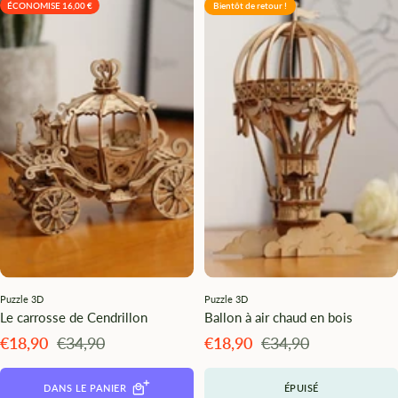
ÉCONOMISE 16,00 €
Bientôt de retour !
Puzzle 3D
Puzzle 3D
Le carrosse de Cendrillon
Ballon à air chaud en bois
Angebotspreis
Regulärer
Angebotspreis
Regulärer
€18,90
€34,90
€18,90
€34,90
Preis
Preis
DANS LE PANIER
ÉPUISÉ