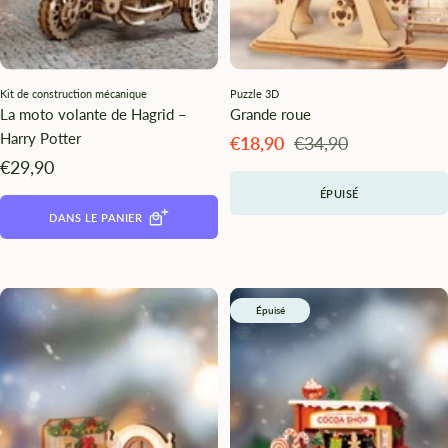
Kit de construction mécanique
Puzzle 3D
La moto volante de Hagrid –
Grande roue
Harry Potter
Angebotspreis
Regulärer
€18,90
€34,90
Preis
Angebotspreis
€29,90
ÉPUISÉ
DANS LE PANIER
Épuisé