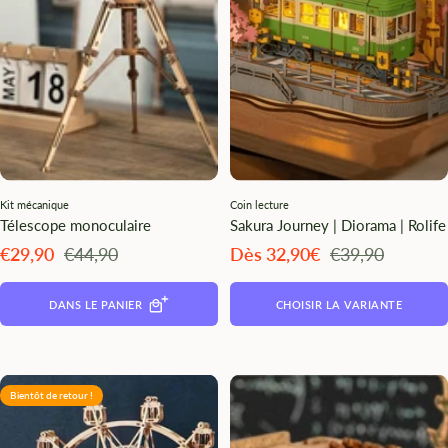
Kit mécanique
Coin lecture
Télescope monoculaire
Sakura Journey | Diorama | Rolife
Angebotspreis
Regulärer
Angebotspreis
Regulärer
€29,90
€44,90
Dès 32,90€
€39,90
Preis
Preis
DANS LE PANIER
CHOISIR LA VARIANTE
Bientôt de retour !