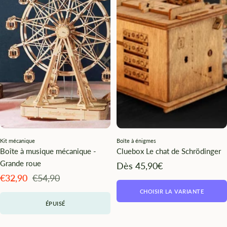
Kit mécanique
Boîte à énigmes
Boîte à musique mécanique -
Cluebox Le chat de Schrödinger
Grande roue
Angebotspreis
Dès 45,90€
Angebotspreis
Regulärer
€32,90
€54,90
Preis
CHOISIR LA VARIANTE
ÉPUISÉ