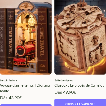
Le coin lecture
Boîte à énigmes
Voyage dans le temps | Diorama |
Cluebox : Le procès de Camelot
Rolife
Angebotspreis
Dès 49,90€
Angebotspreis
Dès 43,90€
CHOISIR LA VARIANTE