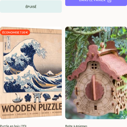
ÉPUISÉ
ÉCONOMISE 7,00 €
Puzzle en bois (2D)
Boîte à énigmes