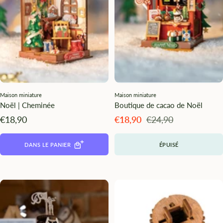
Maison miniature
Maison miniature
Noël | Cheminée
Boutique de cacao de Noël
Angebotspreis
Angebotspreis
Regulärer
€18,90
€18,90
€24,90
Preis
DANS LE PANIER
ÉPUISÉ