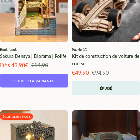
Book Nook
Puzzle 3D
Sakura Densya | Diorama | Rolife
Kit de construction de voiture de
course
Angebotspreis
Regulärer
Dès 43,90€
€54,90
Preis
Angebotspreis
Regulärer
€49,90
€94,90
Preis
CHOISIR LA VARIANTE
ÉPUISÉ
ÉCONOMISE 5,00 €