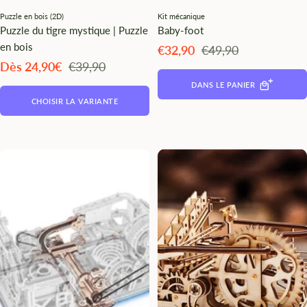
Puzzle en bois (2D)
Kit mécanique
Puzzle du tigre mystique | Puzzle
Baby-foot
en bois
Angebotspreis
Regulärer
€32,90
€49,90
Preis
Angebotspreis
Regulärer
Dès 24,90€
€39,90
Preis
DANS LE PANIER
CHOISIR LA VARIANTE