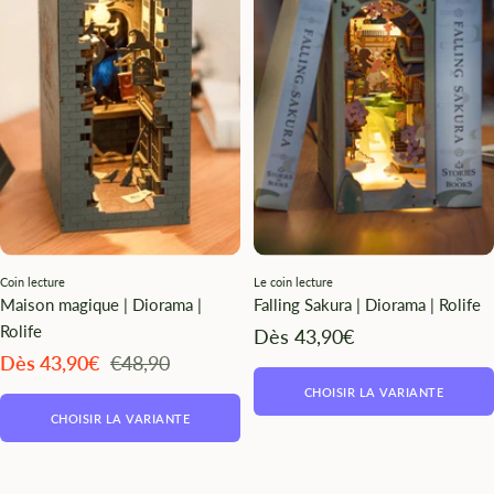
Coin lecture
Le coin lecture
Maison magique | Diorama |
Falling Sakura | Diorama | Rolife
Rolife
Angebotspreis
Dès 43,90€
Angebotspreis
Regulärer
Dès 43,90€
€48,90
Preis
CHOISIR LA VARIANTE
CHOISIR LA VARIANTE