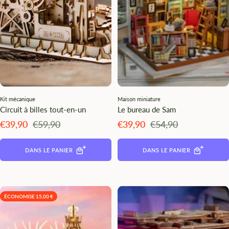
Kit mécanique
Maison miniature
Circuit à billes tout-en-un
Le bureau de Sam
Angebotspreis
Regulärer
Angebotspreis
Regulärer
€39,90
€59,90
€39,90
€54,90
Preis
Preis
DANS LE PANIER
DANS LE PANIER
ÉCONOMISE 15,00 €