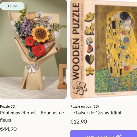
Épuisé
Puzzle 3D
Puzzle en bois (2D)
Printemps éternel – Bouquet de
Le baiser de Gustav Klimt
fleurs
Angebotspreis
€12,90
Angebotspreis
€44,90
DANS LE PANIER