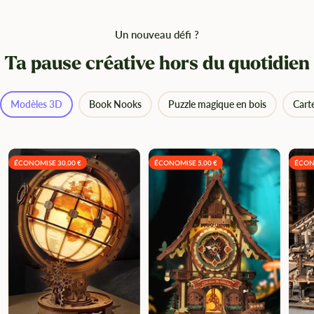
Un nouveau défi ?
Ta pause créative hors du quotidien
Modèles 3D
Book Nooks
Puzzle magique en bois
Cart
ÉCONOMISE 30,00 €
ÉCONOMISE 5,00 €
ÉCON