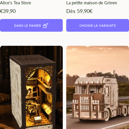
Alice's Tea Store
La petite maison de Grimm
Angebotspreis
Angebotspreis
€39,90
Dès 59,90€
DANS LE PANIER
CHOISIR LA VARIANTE