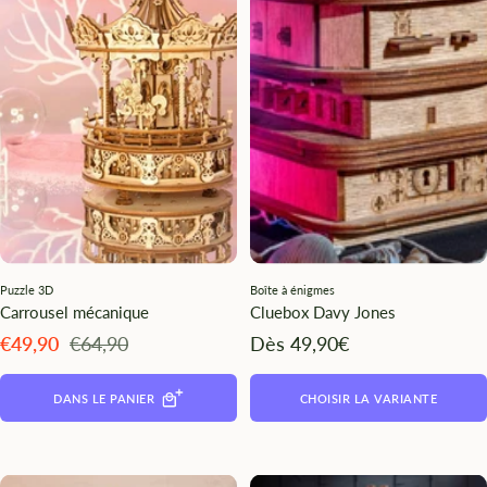
Puzzle 3D
Boîte à énigmes
Carrousel mécanique
Cluebox Davy Jones
Angebotspreis
Regulärer
Angebotspreis
€49,90
€64,90
Dès 49,90€
Preis
DANS LE PANIER
CHOISIR LA VARIANTE