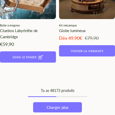
Boîte à énigmes
Kit mécanique
Cluebox Labyrinthe de
Globe lumineux
Cambridge
Angebotspreis
Regulärer
Dès 49,90€
€79,90
Preis
Angebotspreis
€59,90
CHOISIR LA VARIANTE
DANS LE PANIER
Tu as
48
173 produits
Charger plus