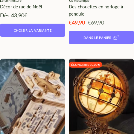
Le coin lecture
Kit mécanique
Décor de rue de Noël
Des chouettes en horloge à
pendule
Angebotspreis
Dès 43,90€
Angebotspreis
Regulärer
€49,90
€69,90
Preis
CHOISIR LA VARIANTE
DANS LE PANIER
ÉCONOMISE 30,00 €