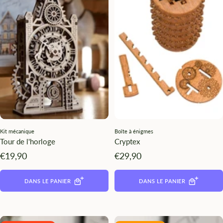
¡
Kit mécanique
Boîte à énigmes
Tour de l'horloge
Cryptex
Angebotspreis
Angebotspreis
€19,90
€29,90
DANS LE PANIER
DANS LE PANIER