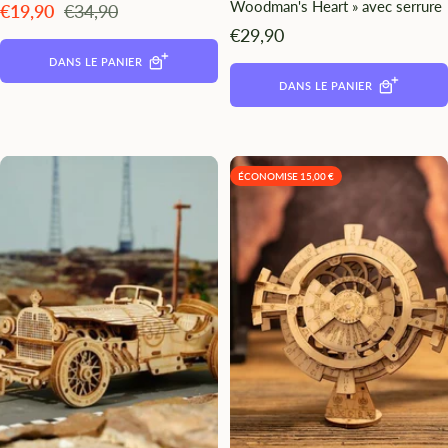
Woodman's Heart » avec serrure
Angebotspreis
Regulärer
€19,90
€34,90
Preis
Angebotspreis
€29,90
DANS LE PANIER
DANS LE PANIER
ÉCONOMISE 15,00 €