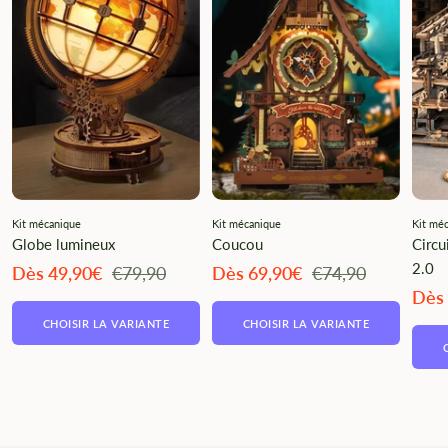
Kit mécanique
Kit mécanique
Kit mé
Globe lumineux
Coucou
Circu
2.0
Angebotspreis
Regulärer
Angebotspreis
Regulärer
Dès 49,90€
€79,90
Dès 69,90€
€74,90
Preis
Preis
Ange
Dès
CHOISIR LA VARIANTE
CHOISIR LA VARIANTE