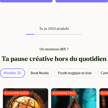
Tu as
14
14 produits
Un nouveau défi ?
Ta pause créative hors du quotidien
Modèles 3D
Book Nooks
Puzzle magique en bois
Cart
ÉCONOMISE 30,00 €
ÉCONOMISE 5,00 €
ÉCON