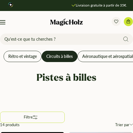
Direkt
Livraison gratuite à partir de 35€.
Comparer les produits
zum
Inhalt
MagicHolz
Navigation
Rétro et vintage
Circuits à billes
Aéronautique et aérospatial
Pistes à billes
Filtre
14 produits
Trier par