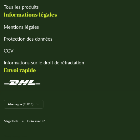
Tous les produits
Informations légales
Mentions légales
Protection des données
CGV
Informations sur le droit de rétractation
Envoi rapide
L
Allemagne (EUR €)
a
n
d
MagicHolz
Créé avec 🤍
/
R
e
Nous acceptons