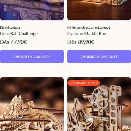
Kit mécanique
Kit de construction mécanique
Gear Ball Challenge
Cyclone Marble Run
Angebotspreis
Angebotspreis
Dès 47,90€
Dès 89,90€
CHOISIR LA VARIANTE
CHOISIR LA VARIANTE
ÉCONOMISE 20,00 €