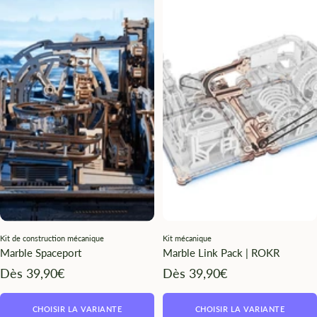
Kit de construction mécanique
Kit mécanique
Marble Spaceport
Marble Link Pack | ROKR
Angebotspreis
Angebotspreis
Dès 39,90€
Dès 39,90€
CHOISIR LA VARIANTE
CHOISIR LA VARIANTE