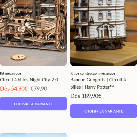
¡
Kit mécanique
Kit de construction mécanique
Circuit à billes Night City 2.0
Banque Gringotts | Circuit à
billes | Harry Potter™
Angebotspreis
Regulärer
Dès 54,90€
€79,90
Preis
Angebotspreis
Dès 189,90€
CHOISIR LA VARIANTE
CHOISIR LA VARIANTE