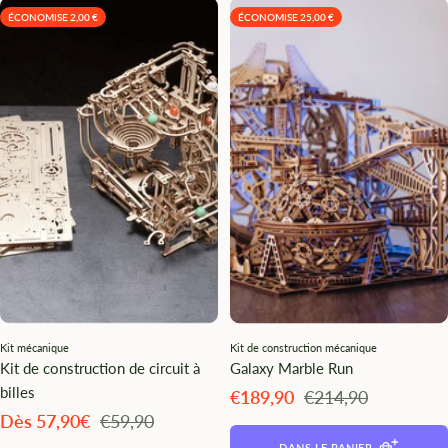
ÉCONOMISE 2,00 €
ÉCONOMISE 25,00 €
Kit mécanique
Kit de construction mécanique
Kit de construction de circuit à
Galaxy Marble Run
billes
Angebotspreis
Regulärer
€189,90
€214,90
Preis
Angebotspreis
Regulärer
Dès 57,90€
€59,90
Preis
DANS LE PANIER