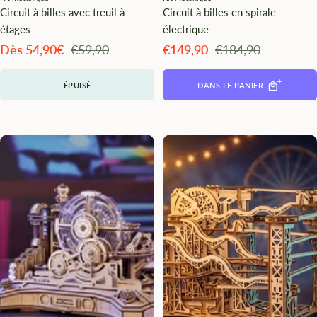
Circuit à billes avec treuil à
Circuit à billes en spirale
étages
électrique
Angebotspreis
Regulärer
Angebotspreis
Regulärer
Dès 54,90€
€59,90
€149,90
€184,90
Preis
Preis
ÉPUISÉ
DANS LE PANIER