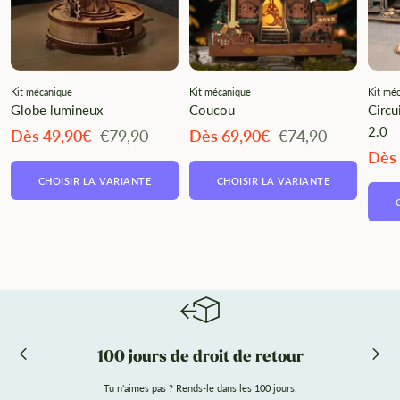
¡
Kit mécanique
Kit mécanique
Kit mé
Globe lumineux
Coucou
Circu
2.0
Angebotspreis
Regulärer
Angebotspreis
Regulärer
Dès 49,90€
€79,90
Dès 69,90€
€74,90
Preis
Preis
Ange
Dès
CHOISIR LA VARIANTE
CHOISIR LA VARIANTE
100 jours de droit de retour
Tu n'aimes pas ? Rends-le dans les 100 jours.