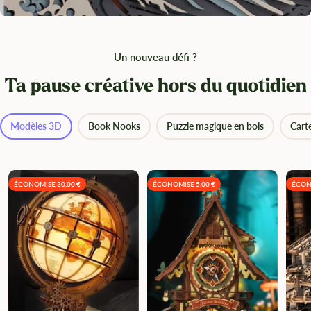
Un nouveau défi ?
Ta pause créative hors du quotidien
Modèles 3D
Book Nooks
Puzzle magique en bois
Cart
ÉCONOMISE 30,00 €
ÉCONOMISE 5,00 €
ÉCON