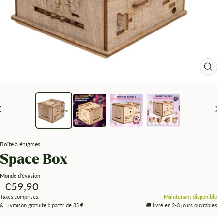
Zo
Boîte à énigmes
Space Box
Monde d'évasion
Angebotspreis
€59,90
Taxes comprises.
Maintenant disponible
& Livraison gratuite à partir de 35 €
🚚 livré en 2-3 jours ouvrables