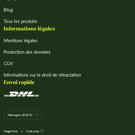
Blog
Tous les produits
Informations légales
Mentions légales
Protection des données
CGV
Informations sur le droit de rétractation
Envoi rapide
L
Allemagne (EUR €)
a
n
d
MagicHolz
Créé avec 🤍
/