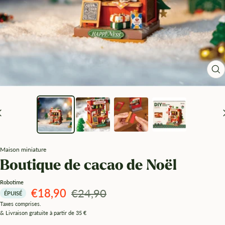
Zo
Maison miniature
Boutique de cacao de Noël
Robotime
Angebotspreis
Regulärer
€18,90
€24,90
ÉPUISÉ
Taxes comprises.
Preis
& Livraison gratuite à partir de 35 €