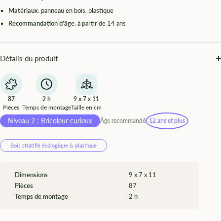
Matériaux
: panneau en bois, plastique
Recommandation d'âge
: à partir de 14 ans
Détails du produit
87
9 x 7 x 11
2 h
Pièces
Taille en cm
Temps de montage
Niveau 2 : Bricoleur curieux
Âge recommandé
12 ans et plus
Bois stratifié écologique & plastique
Dimensions
9 x 7 x 11
Pièces
87
Temps de montage
2 h