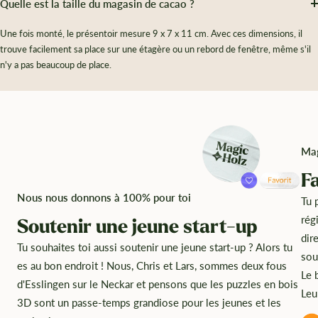
Quelle est la taille du magasin de cacao ?
Une fois monté, le présentoir mesure 9 x 7 x 11 cm. Avec ces dimensions, il
trouve facilement sa place sur une étagère ou un rebord de fenêtre, même s'il
n'y a pas beaucoup de place.
Mag
F
Nous nous donnons à 100% pour toi
Tu 
rég
Soutenir une jeune start-up
dir
Tu souhaites toi aussi soutenir une jeune start-up ? Alors tu
sou
es au bon endroit ! Nous, Chris et Lars, sommes deux fous
Le 
d'Esslingen sur le Neckar et pensons que les puzzles en bois
Leu
3D sont un passe-temps grandiose pour les jeunes et les