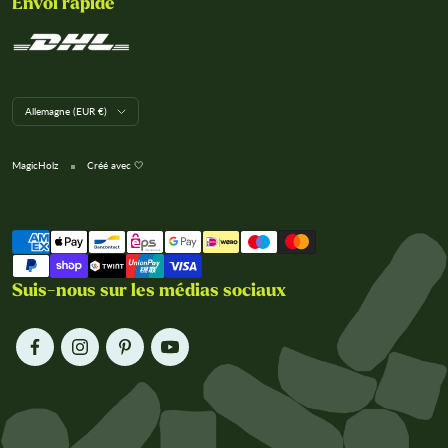
Envoi rapide
L
Allemagne (EUR €)
a
n
d
MagicHolz
Créé avec 🤍
/
R
e
Nous acceptons
g
i
o
n
Suis-nous sur les médias sociaux