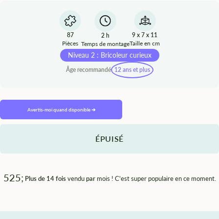
87
9 x 7 x 11
2 h
Pièces
Taille en cm
Temps de montage
Niveau 2 : Bricoleur curieux
Âge recommandé
12 ans et plus
Avertis-moi quand disponible ➔
ÉPUISÉ
525;
Plus de 14 fois
vendu
par
mois ! C'est super populaire en ce moment.