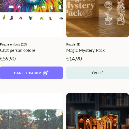
Puzzle en bois (2D)
Puzzle 3D
Chat persan coloré
Magic Mystery Pack
Angebotspreis
Angebotspreis
€59,90
€14,90
DANS LE PANIER
ÉPUISÉ