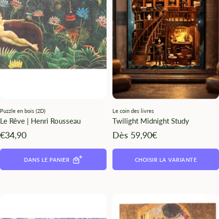
¡
Puzzle en bois (2D)
Le coin des livres
Le Rêve | Henri Rousseau
Twilight Midnight Study
Angebotspreis
Angebotspreis
€34,90
Dès 59,90€
DANS LE PANIER
CHOISIR LA VARIANTE