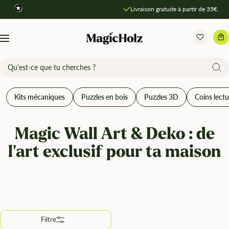
Direkt
Livraison gratuite à partir de 35€.
Comparer les produits
zum
Inhalt
MagicHolz
Navigation
Kits mécaniques
Puzzles en bois
Puzzles 3D
Coins lectu
Magic Wall Art & Deko : de
l'art exclusif pour ta maison
Filtre