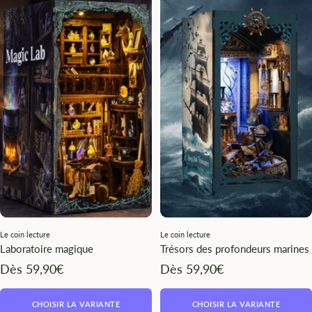
Le coin lecture
Le coin lecture
Laboratoire magique
Trésors des profondeurs marines
Angebotspreis
Angebotspreis
Dès 59,90€
Dès 59,90€
CHOISIR LA VARIANTE
CHOISIR LA VARIANTE