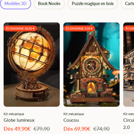
Modèles 3D
Book Nooks
Puzzle magique en bois
Cart
ÉCONOMISE 30,00 €
ÉCONOMISE 5,00 €
ÉCON
Kit mécanique
Kit mécanique
Kit mé
Globe lumineux
Coucou
Circu
2.0
Angebotspreis
Regulärer
Angebotspreis
Regulärer
Dès 49,90€
€79,90
Dès 69,90€
€74,90