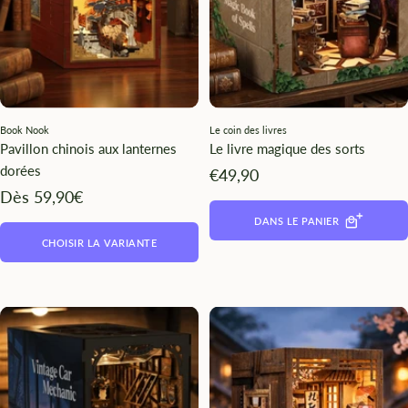
Book Nook
Le coin des livres
Pavillon chinois aux lanternes
Le livre magique des sorts
dorées
Angebotspreis
€49,90
Angebotspreis
Dès 59,90€
DANS LE PANIER
CHOISIR LA VARIANTE