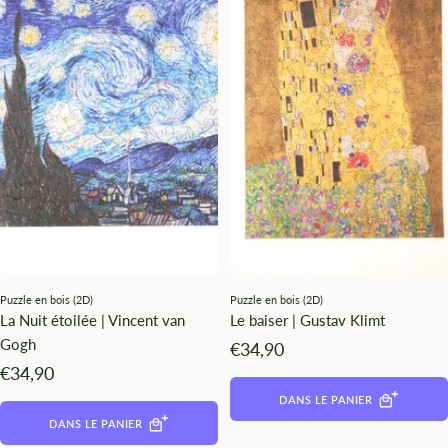
Puzzle en bois (2D)
Puzzle en bois (2D)
La Nuit étoilée | Vincent van
Le baiser | Gustav Klimt
Gogh
Angebotspreis
€34,90
Angebotspreis
€34,90
DANS LE PANIER
DANS LE PANIER