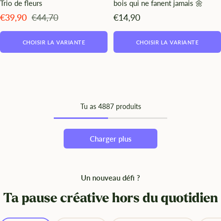
Trio de fleurs
bois qui ne fanent jamais 🌼
Angebotspreis
Regulärer
Angebotspreis
€39,90
€44,70
€14,90
Preis
CHOISIR LA VARIANTE
CHOISIR LA VARIANTE
Tu as
48
87 produits
Charger plus
Un nouveau défi ?
Ta pause créative hors du quotidien