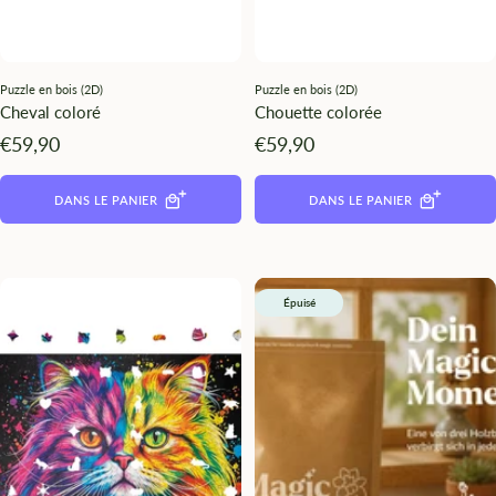
Puzzle en bois (2D)
Puzzle en bois (2D)
Cheval coloré
Chouette colorée
Angebotspreis
Angebotspreis
€59,90
€59,90
DANS LE PANIER
DANS LE PANIER
Épuisé