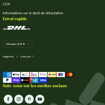
CGV
Informations sur le droit de rétractation
Envoi rapide
L
Allemagne (EUR €)
a
n
d
MagicHolz
Créé avec 🤍
/
R
e
Nous acceptons
g
i
o
n
Suis-nous sur les médias sociaux