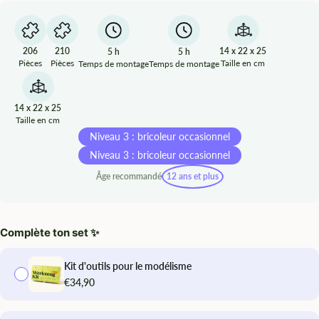
206
210
14 x 22 x 25
5 h
5 h
Pièces
Pièces
Taille en cm
Temps de montage
Temps de montage
14 x 22 x 25
Taille en cm
Niveau 3 : bricoleur occasionnel
Niveau 3 : bricoleur occasionnel
Âge recommandé
12 ans et plus
Complète ton set ✨
Kit d'outils pour le modélisme
€34,90