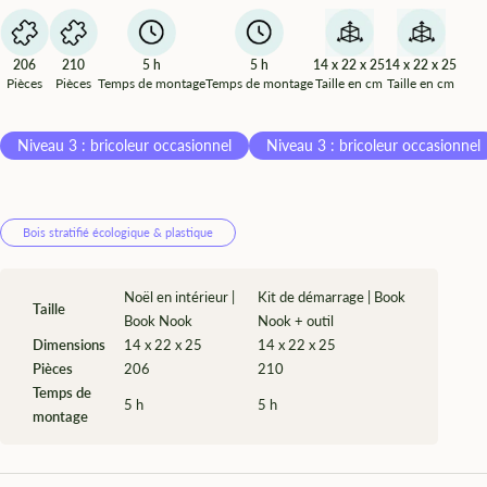
¡
206
210
14 x 22 x 25
14 x 22 x 25
5 h
5 h
Pièces
Pièces
Taille en cm
Taille en cm
Temps de montage
Temps de montage
Niveau 3 : bricoleur occasionnel
Niveau 3 : bricoleur occasionnel
Bois stratifié écologique & plastique
Noël en intérieur |
Kit de démarrage | Book
Taille
Book Nook
Nook + outil
Dimensions
14 x 22 x 25
14 x 22 x 25
Pièces
206
210
Temps de
5 h
5 h
montage