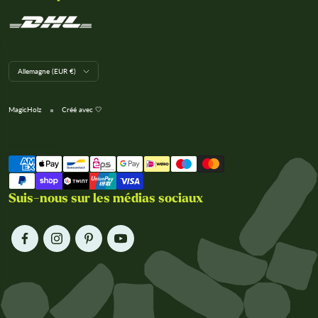
L
Allemagne (EUR €)
a
n
d
MagicHolz
Créé avec 🤍
/
R
e
Nous acceptons
g
i
o
n
Suis-nous sur les médias sociaux