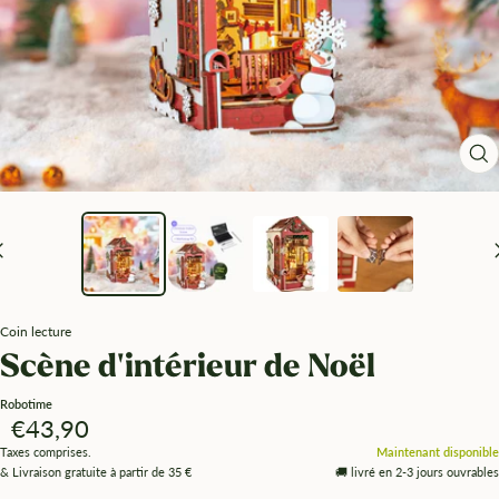
Zo
Coin lecture
Scène d'intérieur de Noël
Robotime
Angebotspreis
€43,90
Taxes comprises.
Maintenant disponible
& Livraison gratuite à partir de 35 €
🚚 livré en 2-3 jours ouvrables