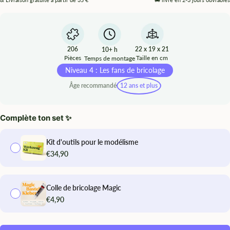
206
22 x 19 x 21
10+ h
Pièces
Taille en cm
Temps de montage
Niveau 4 : Les fans de bricolage
Âge recommandé
12 ans et plus
Complète ton set ✨
Kit d'outils pour le modélisme
€34,90
Colle de bricolage Magic
€4,90