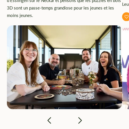
d'Esslingen sur le Neckar et pensons que les puzzles en bois
Leu
3D sont un passe-temps grandiose pour les jeunes et les
moins jeunes.