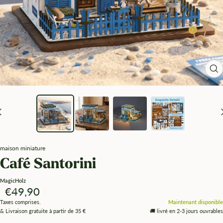
Zo
maison miniature
Café Santorini
MagicHolz
Angebotspreis
€49,90
Taxes comprises.
Maintenant disponible
& Livraison gratuite à partir de 35 €
🚚 livré en 2-3 jours ouvrables