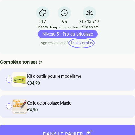
317
21 x 13 x 17
5 h
Pièces
Taille en cm
Temps de montage
Niveau 5 : Pro du bricolage
Âge recommandé
14 ans et plus
Complète ton set ✨
Kit d'outils pour le modélisme
€34,90
Colle de bricolage Magic
€4,90
DANS LE PANIER