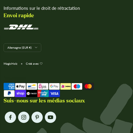
Informations sur le droit de rétractation
Envoi rapide
L
Allemagne (EUR €)
a
n
d
MagicHolz
Créé avec 🤍
/
R
e
Nous acceptons
g
i
o
n
Suis-nous sur les médias sociaux