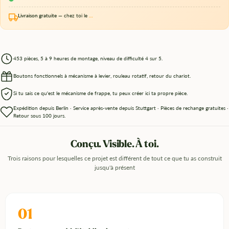
Livraison gratuite
— chez toi le
…
453 pièces, 5 à 9 heures de montage, niveau de difficulté 4 sur 5.
Boutons fonctionnels à mécanisme à levier, rouleau rotatif, retour du chariot.
Si tu sais ce qu'est le mécanisme de frappe, tu peux créer ici ta propre pièce.
Expédition depuis Berlin · Service après-vente depuis Stuttgart · Pièces de rechange gratuites ·
Retour sous 100 jours.
Conçu. Visible. À toi.
Trois raisons pour lesquelles ce projet est différent de tout ce que tu as construit
jusqu'à présent
01