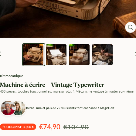
Zo
Kit mécanique
Machine à écrire – Vintage Typewriter
453 pièces, touches fonctionnelles, rouleau rotatif. Mécanisme vintage à monter soi-même.
Bernd, Julia
et plus de
72 430 clients
font confiance à MagicHolz
Angebotspreis
Regulärer
€74,90
€104,90
ÉCONOMISE 30,00 €