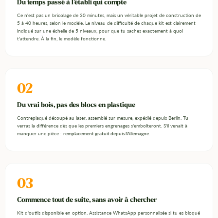
Du temps passé à l'établi qui compte
Ce n'est pas un bricolage de 30 minutes, mais un véritable projet de construction de
5 à 40 heures, selon le modèle. Le niveau de difficulté de chaque kit est clairement
indiqué sur une échelle de 5 niveaux, pour que tu saches exactement à quoi
t'attendre. À la fin, le modèle fonctionne.
02
Du vrai bois, pas des blocs en plastique
Contreplaqué découpé au laser, assemblé sur mesure, expédié depuis Berlin. Tu
verras la différence dès que les premiers engrenages s'emboîteront. S'il venait à
manquer une pièce :
remplacement gratuit depuis l'Allemagne
.
03
Commence tout de suite, sans avoir à chercher
Kit d'outils disponible en option. Assistance WhatsApp personnalisée si tu es bloqué