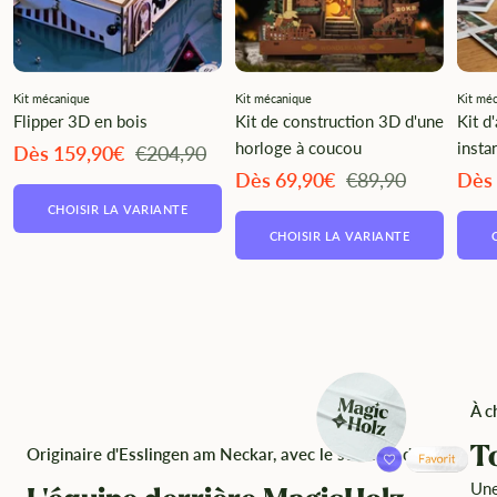
Kit mécanique
Kit mécanique
Kit mé
Flipper 3D en bois
Kit de construction 3D d'une
Kit d
horloge à coucou
insta
Angebotspreis
Regulärer
Dès 159,90€
€204,90
Preis
Angebotspreis
Regulärer
Ange
Dès 69,90€
€89,90
Dès
Preis
CHOISIR LA VARIANTE
CHOISIR LA VARIANTE
À c
T
Originaire d'Esslingen am Neckar, avec le souci du détail
Une