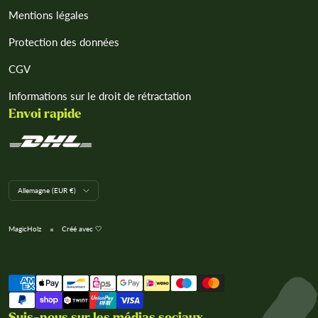
Mentions légales
Protection des données
CGV
Informations sur le droit de rétractation
Envoi rapide
L
Allemagne (EUR €)
a
n
d
MagicHolz
Créé avec 🤍
/
R
e
Nous acceptons
g
i
o
n
Suis-nous sur les médias sociaux