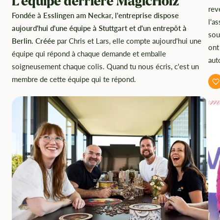
L'équipe derrière MagicHolz
rev
Fondée à Esslingen am Neckar, l'entreprise dispose
l'a
aujourd'hui d'une équipe à Stuttgart et d'un entrepôt à
sou
Berlin. Créée
par Chris et Lars, elle compte aujourd'hui une
ont
équipe qui répond à chaque demande et emballe
aut
soigneusement chaque colis. Quand tu nous écris, c'est un
membre de cette équipe qui te répond.