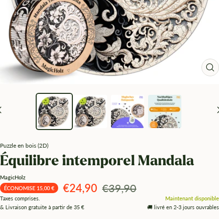
Zo
Puzzle en bois (2D)
Équilibre intemporel Mandala
MagicHolz
Angebotspreis
Regulärer
€24,90
€39,90
ÉCONOMISE 15,00 €
Taxes comprises.
Maintenant disponible
Preis
& Livraison gratuite à partir de 35 €
🚚 livré en 2-3 jours ouvrables