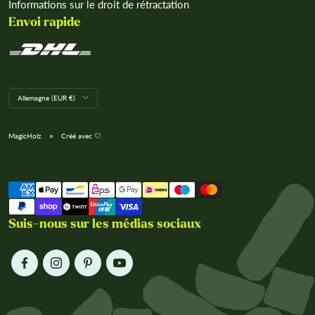
Informations sur le droit de rétractation
Envoi rapide
L
Allemagne (EUR €)
a
n
d
MagicHolz
Créé avec 🤍
/
R
e
Nous acceptons
g
i
o
n
Suis-nous sur les médias sociaux