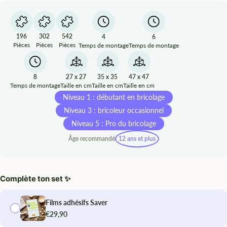
196
302
542
4
6
Pièces
Pièces
Pièces
Temps de montage
Temps de montage
27 x 27
35 x 35
47 x 47
8
Taille en cm
Taille en cm
Taille en cm
Temps de montage
Niveau 1 : débutant en bricolage
Niveau 3 : bricoleur occasionnel
Niveau 5 : Pro du bricolage
Âge recommandé
12 ans et plus
Complète ton set ✨
Films adhésifs Saver
€29,90