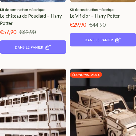
Kit de construction mécanique
Kit de construction mécanique
Le château de Poudlard – Harry
Le Vif d'or – Harry Potter
Potter
Angebotspreis
Regulärer
€29,90
€44,90
Preis
Angebotspreis
Regulärer
€57,90
€69,90
Preis
DANS LE PANIER
DANS LE PANIER
ÉCONOMISE 2,00 €