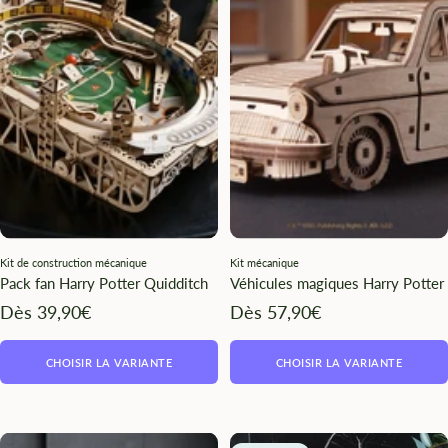
Kit de construction mécanique
Kit mécanique
Pack fan Harry Potter Quidditch
Véhicules magiques Harry Potter
Angebotspreis
Angebotspreis
Dès 39,90€
Dès 57,90€
CHOISIR LA VARIANTE
CHOISIR LA VARIANTE