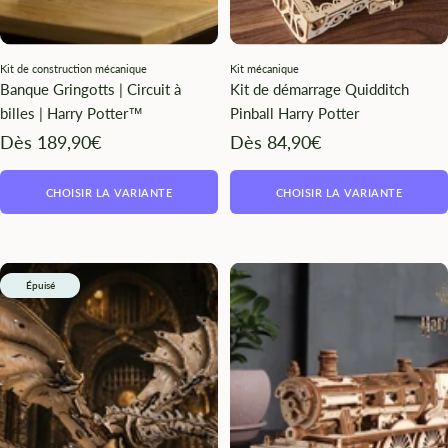
Kit de construction mécanique
Kit mécanique
Banque Gringotts | Circuit à
Kit de démarrage Quidditch
billes | Harry Potter™
Pinball Harry Potter
Angebotspreis
Angebotspreis
Dès 189,90€
Dès 84,90€
CHOISIR LA VARIANTE
CHOISIR LA VARIANTE
Épuisé