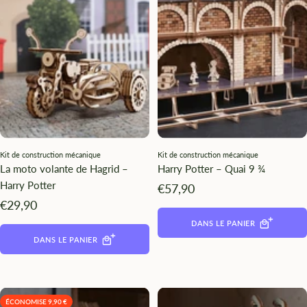
Kit de construction mécanique
Kit de construction mécanique
La moto volante de Hagrid –
Harry Potter – Quai 9 ¾
Harry Potter
Angebotspreis
€57,90
Angebotspreis
€29,90
DANS LE PANIER
DANS LE PANIER
ÉCONOMISE 9,90 €