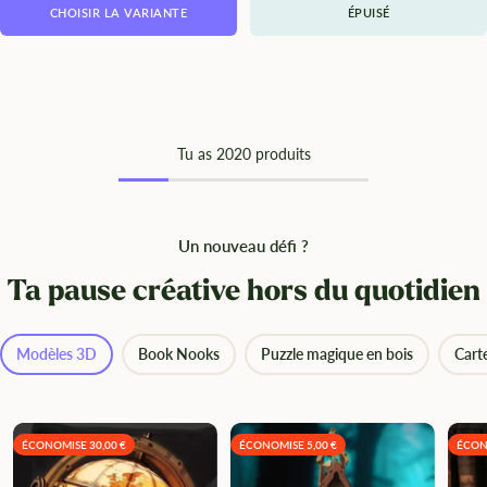
CHOISIR LA VARIANTE
ÉPUISÉ
Tu as
20
20 produits
Un nouveau défi ?
Ta pause créative hors du quotidien
Modèles 3D
Book Nooks
Puzzle magique en bois
Cart
ÉCONOMISE 30,00 €
ÉCONOMISE 5,00 €
ÉCON