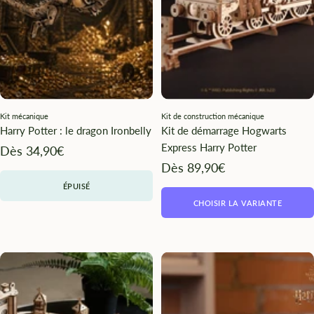
Kit mécanique
Kit de construction mécanique
Harry Potter : le dragon Ironbelly
Kit de démarrage Hogwarts
Express Harry Potter
Angebotspreis
Dès 34,90€
Angebotspreis
Dès 89,90€
ÉPUISÉ
CHOISIR LA VARIANTE