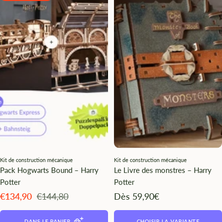
¡
Kit de construction mécanique
Kit de construction mécanique
Pack Hogwarts Bound – Harry
Le Livre des monstres – Harry
Potter
Potter
Angebotspreis
Regulärer
Angebotspreis
€134,90
€144,80
Dès 59,90€
Preis
DANS LE PANIER
CHOISIR LA VARIANTE