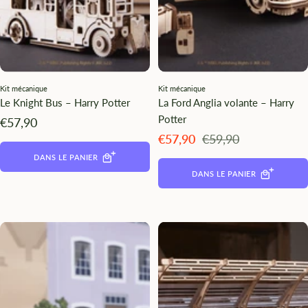
Kit mécanique
Kit mécanique
Le Knight Bus – Harry Potter
La Ford Anglia volante – Harry
Potter
Angebotspreis
€57,90
Angebotspreis
Regulärer
€57,90
€59,90
Preis
DANS LE PANIER
DANS LE PANIER