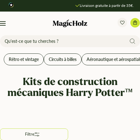
Direkt
Livraison gratuite à partir de 35€.
Comparer les produits
zum
Inhalt
MagicHolz
Navigation
Rétro et vintage
Circuits à billes
Aéronautique et aérospatial
Kits de construction
mécaniques Harry Potter™
Filtre