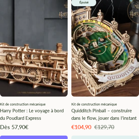
Épuisé
Kit de construction mécanique
Kit de construction mécanique
Harry Potter : Le voyage à bord
Quidditch Pinball – construire
du Poudlard Express
dans le flow, jouer dans l'instant
Angebotspreis
Angebotspreis
Regulärer
Dès 57,90€
€104,90
€129,70
Preis