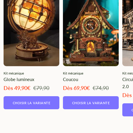
Kit mécanique
Kit mécanique
Kit mé
Globe lumineux
Coucou
Circu
2.0
Angebotspreis
Regulärer
Angebotspreis
Regulärer
Dès 49,90€
€79,90
Dès 69,90€
€74,90
Preis
Preis
Ange
Dès
CHOISIR LA VARIANTE
CHOISIR LA VARIANTE