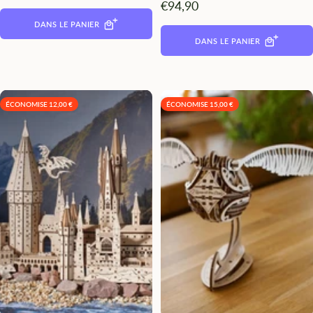
Angebotspreis
€94,90
DANS LE PANIER
DANS LE PANIER
ÉCONOMISE 12,00 €
ÉCONOMISE 15,00 €